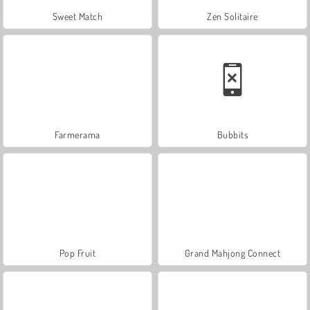
Sweet Match
Zen Solitaire
Farmerama
Bubbits
Pop Fruit
Grand Mahjong Connect