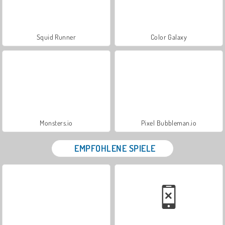
Squid Runner
Color Galaxy
Monsters.io
Pixel Bubbleman.io
EMPFOHLENE SPIELE