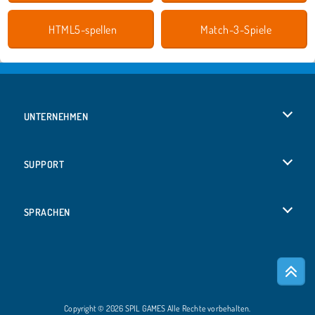
HTML5-spellen
Match-3-Spiele
UNTERNEHMEN
Benutzungsbedingungen
SUPPORT
Unsere Datenschutzre ...
Hilfe
SPRACHEN
Cookies
English
Cookie-Kontrolle
Русский
Copyright © 2026 SPIL GAMES Alle Rechte vorbehalten.