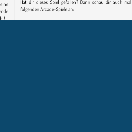
Hat dir dieses Spiel gefallen? Dann schau dir auch mal
eine
folgenden Arcade-Spiele an:
ende
hr!
Super Heels
Fun Escape 3D
Relic Runway
enden
esem
Wer hat Bridal Race 3D entwickelt?
Kleid
Bridal Race 3D wurde von PL Studio erstellt.
klichkeit
NTERNEHMEN
SUPPORT