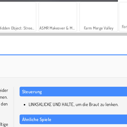
For
Hidden Object: Street of Secrets
ASMR Makeover & Makeup Studio
Farm Merge Valley
Obby Rainbow Tower
Snowball Racing Multiplayer
eider
Steuerung
gnen.
e den
LINKSKLICKE UND HALTE, um die Braut zu lenken.
Ähnliche Spiele
ltige