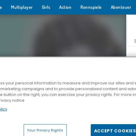
e
Multiplayer
Girls
Action
Rennspiele
Abenteuer
s your personal information to measure and improve our sites and s
r marketing campaigns and to provide personalised content and adver
Z
he button on the right, you can exercise your privacy rights. For more 
rivacy notice
licy
Your Privacy Rights
ACCEPT COOKIES