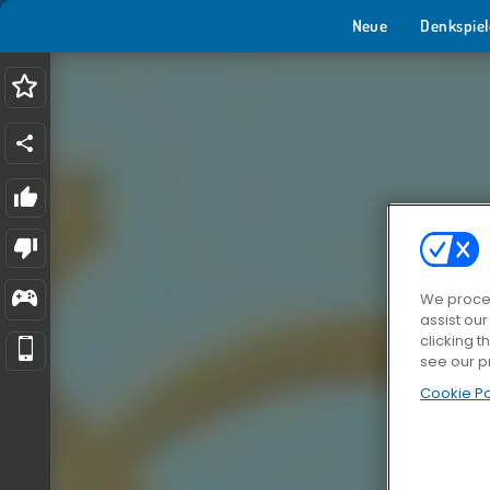
Neue
Denkspiel
We proces
assist ou
clicking t
see our p
Cookie Po