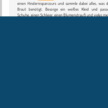
einen Hindernisparcours und sammle dabei alles, was d
Braut benötigt. Besorge ein weißes Kleid und pass
Schuhe, einen Schleier, einen Blumenstrauß und vieles me
Wie spielt man Bridal Race 3D?
Sprinte zum Altar und lass nicht zu, dass die rivalisier
Bräute dir alle Ringe und Rosen wegschnappen, in di
witzigen
Plattformspiel
. Vermeide Pfützen, die dein 
ruinieren könnten, und falle bloß nicht ins Wasser!
3D-Spiele
HTML5
Handy
Rennspiele
Geschic
U