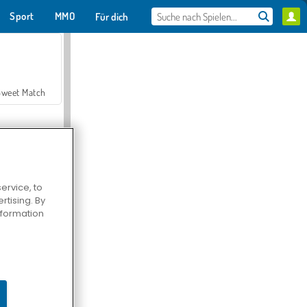
Sport
MMO
Für dich
Sweet Match
ervice, to
tising. By
en Solitaire
information