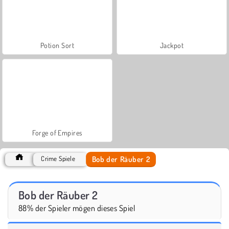
Potion Sort
Jackpot
Forge of Empires
Bob der Räuber 2
Crime Spiele
Bob der Räuber 2
88% der Spieler mögen dieses Spiel