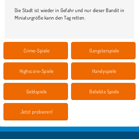
Die Stadt ist wieder in Gefahr und nur dieser Bandit in
Miniaturgröße kann den Tag retten.
Crime-Spiele
Gangsterspiele
Highscore-Spiele
Handyspiele
Geldspiele
Beliebte Spiele
Jetzt probieren!