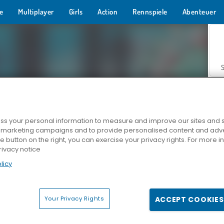
e
Multiplayer
Girls
Action
Rennspiele
Abenteuer
s your personal information to measure and improve our sites and s
r marketing campaigns and to provide personalised content and adver
Z
he button on the right, you can exercise your privacy rights. For more 
rivacy notice
licy
Your Privacy Rights
ACCEPT COOKIES