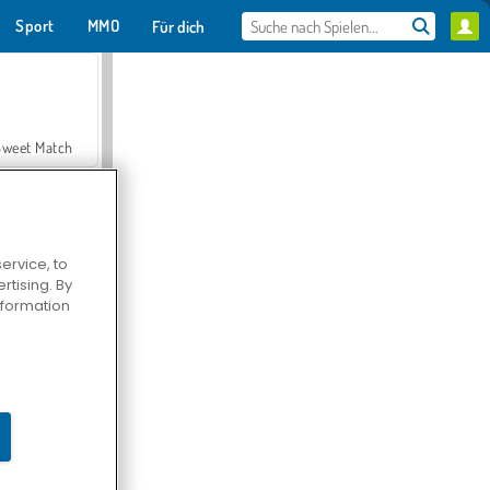
Sport
MMO
Für dich
Sweet Match
ervice, to
tising. By
en Solitaire
information
Farmerama