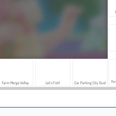
For
Farm Merge Valley
Let's Fish!
Car Parking City Duel
Prinzessin: Pyjamaparty
Prinzessinnen: Die erste College-Party