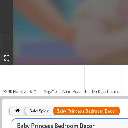
ASMR Makeover & Makeup Studio
VegaMix Da Vinci Puzzles
Hidden Object: Street of Secrets
Baby Princess Bedroom Decor
Baby Spiele
Süßes Baby: Kinderzimmer
Babys Puppenhaus aufräumen
Baby Princess Bedroom Decor