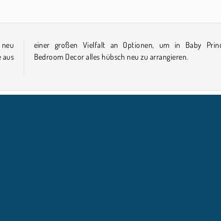
 neu
cess
e aus
Bedroom Decor alles hübsch neu zu arrangieren.
NTERNEHMEN
SUPPORT
Benutzungsbedingungen
Cookie-Kontrolle
Hilfe
Unsere Datenschutzre ...
Cookies