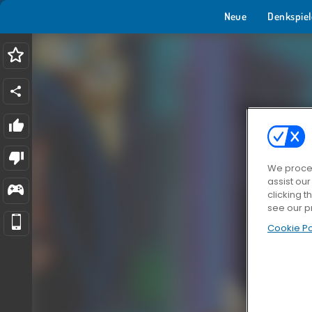
Neue
Denkspiel
We proces
assist ou
clicking t
see our p
Cookie Po