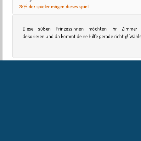
75% der spieler mögen dieses spiel
Diese süßen Prinzessinnen möchten ihr Zimmer
einer großen Vielfalt an Optionen, um in Baby Prin
dekorieren und da kommt deine Hilfe gerade richtig! Wähl
Girls
Handy
Prinzessinen
Inneneinrichtung
U