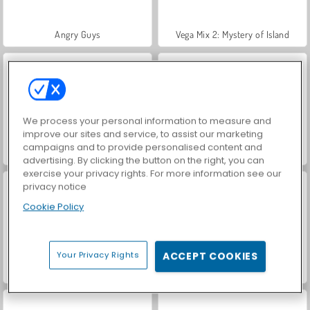
Angry Guys
Vega Mix 2: Mystery of Island
We process your personal information to measure and
improve our sites and service, to assist our marketing
campaigns and to provide personalised content and
Jewels Blitz 6
Fish Story 2
advertising. By clicking the button on the right, you can
exercise your privacy rights. For more information see our
privacy notice
Cookie Policy
Your Privacy Rights
ACCEPT COOKIES
Garden Tales 3
Jewels Blitz 5