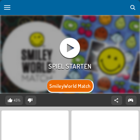
SmileyWorld Match
45%