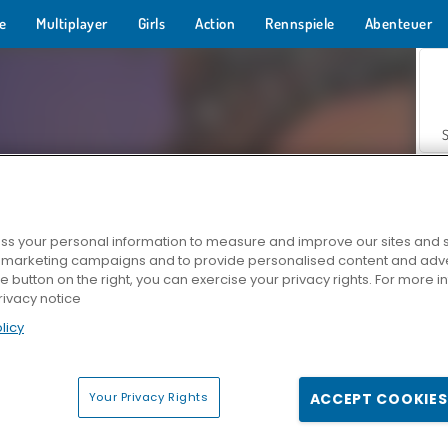
e
Multiplayer
Girls
Action
Rennspiele
Abenteuer
s your personal information to measure and improve our sites and s
r marketing campaigns and to provide personalised content and adver
Z
he button on the right, you can exercise your privacy rights. For more 
rivacy notice
licy
Your Privacy Rights
ACCEPT COOKIES