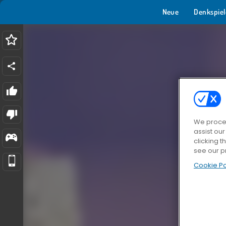
Neue
Denkspiel
We proces
assist ou
clicking t
see our p
Cookie Po