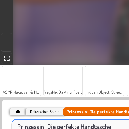
ASMR Makeover & Makeup Studio
VegaMix Da Vinci Puzzles
Hidden Object: Street of Secrets
Prinzessin: Die perfekte Handt
Dekoration Spiele
Prinzessin: Laternenfest
Make-up für einen Star
Prinzessin: Die perfekte Handtasche