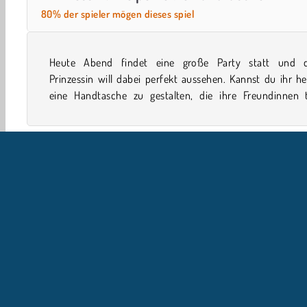
80% der spieler mögen dieses spiel
Heute Abend findet eine große Party statt und d
umhauen wird? Sie braucht in diesem Ankleidespiel
Prinzessin will dabei perfekt aussehen. Kannst du ihr he
eine Handtasche zu gestalten, die ihre Freundinnen t
Dekoration
Konstruktionsspiele
Girls
Handy
U