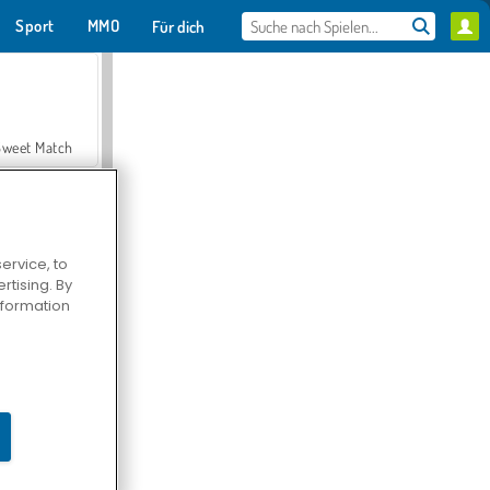
Sport
MMO
Für dich
Sweet Match
ervice, to
tising. By
en Solitaire
information
Farmerama