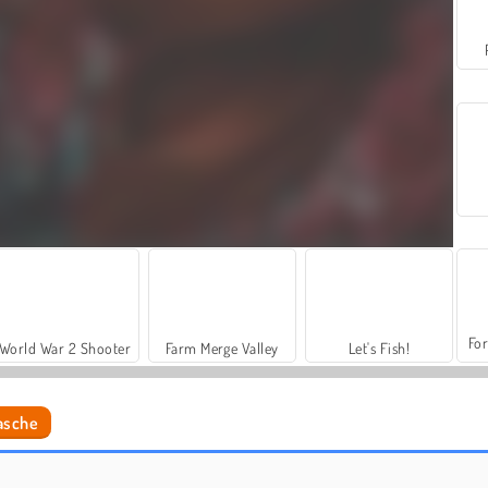
For
World War 2 Shooter
Farm Merge Valley
Let's Fish!
asche
Car Parking City Duel
Prinzessin: Brautparty