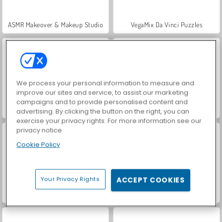
ASMR Makeover & Makeup Studio
VegaMix Da Vinci Puzzles
We process your personal information to measure and
improve our sites and service, to assist our marketing
campaigns and to provide personalised content and
Casino World
Let's Fish!
advertising. By clicking the button on the right, you can
exercise your privacy rights. For more information see our
privacy notice
Cookie Policy
Your Privacy Rights
ACCEPT COOKIES
Hidden Object: Street of Secrets
World War 2 Shooter