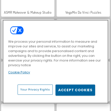
ASMR Makeover & Makeup Studio
VegaMix Da Vinci Puzzles
We process your personal information to measure and
improve our sites and service, to assist our marketing
campaigns and to provide personalised content and
Casino World
Let's Fish!
advertising. By clicking the button on the right, you can
exercise your privacy rights. For more information see our
privacy notice
Cookie Policy
Your Privacy Rights
ACCEPT COOKIES
Hidden Object: Street of Secrets
World War 2 Shooter