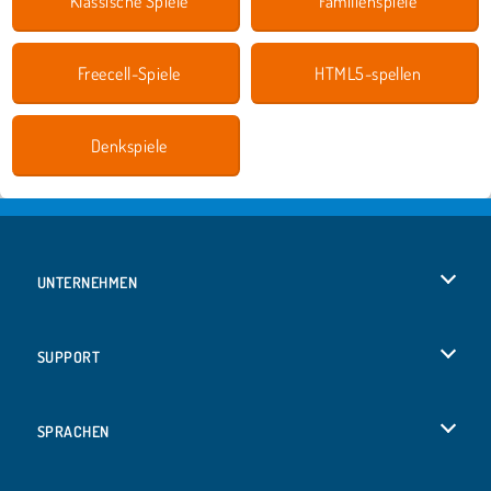
Klassische Spiele
Familienspiele
Freecell-Spiele
HTML5-spellen
Denkspiele
UNTERNEHMEN
Benutzungsbedingungen
SUPPORT
Unsere Datenschutzre ...
Hilfe
SPRACHEN
Cookies
English