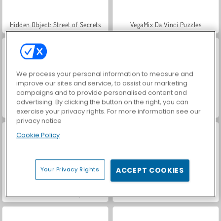
Hidden Object: Street of Secrets
VegaMix Da Vinci Puzzles
We process your personal information to measure and
improve our sites and service, to assist our marketing
campaigns and to provide personalised content and
advertising. By clicking the button on the right, you can
Casino World
Car Parking City Duel
exercise your privacy rights. For more information see our
privacy notice
Cookie Policy
Your Privacy Rights
ACCEPT COOKIES
ASMR Makeover & Makeup Studio
World War 2 Shooter