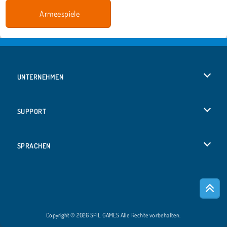
Armeespiele
UNTERNEHMEN
Benutzungsbedingungen
SUPPORT
Unsere Datenschutzre ...
Hilfe
SPRACHEN
Cookies
Русский
Cookie-Kontrolle
Bahasa Indonesia
Copyright © 2026 SPIL GAMES Alle Rechte vorbehalten.