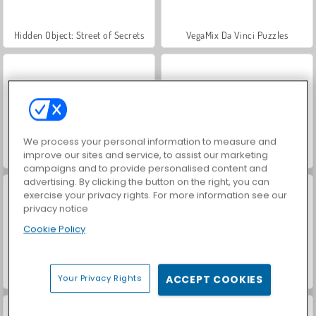
Hidden Object: Street of Secrets
VegaMix Da Vinci Puzzles
We process your personal information to measure and
improve our sites and service, to assist our marketing
ASMR Makeover & Makeup Studio
Farm Merge Valley
campaigns and to provide personalised content and
advertising. By clicking the button on the right, you can
exercise your privacy rights. For more information see our
privacy notice
Cookie Policy
Let's Fish!
Soldatenarmee: Weltkrieg
Your Privacy Rights
ACCEPT COOKIES