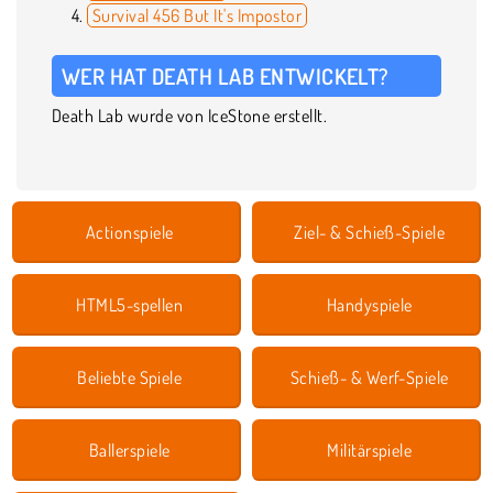
Survival 456 But It's Impostor
WER HAT DEATH LAB ENTWICKELT?
Death Lab wurde von IceStone erstellt.
Actionspiele
Ziel- & Schieß-Spiele
HTML5-spellen
Handyspiele
Beliebte Spiele
Schieß- & Werf-Spiele
Ballerspiele
Militärspiele