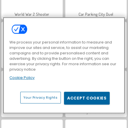
World War 2 Shooter
Car Parking City Duel
We process your personal information to measure and
improve our sites and service, to assist our marketing
campaigns and to provide personalised content and
advertising. By clicking the button on the right, you can
VegaMix Da Vinci Puzzles
Royal Story
exercise your privacy rights. For more information see our
privacy notice
Cookie Policy
Your Privacy Rights
ACCEPT COOKIES
Let's Fish!
Hidden Object: Street of Secrets