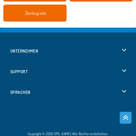
Denkspiele
UNTERNEHMEN
Benutzungsbedingungen
SUPPORT
Unsere Datenschutzre ...
Hilfe
SPRACHEN
Cookies
English
Cookie-Kontrolle
Русский
Copyright © 2026 SPIL GAMES Alle Rechte vorbehalten.