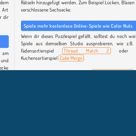
 dem
Rätseln hinzugefügt werden. Zum Beispiel Lücken, Blasen
 Art
verschlossene Sechsecke.
r dir
Spiele mehr kostenlose Online-Spiele wie Color Nuts
Wenn dir dieses Puzzlespiel gefällt, solltest du noch wei
Spiele aus demselben Studio ausprobieren, wie z.B.
Fadensortierspiel
Thread Match 2
oder d
n am
Kuchensortierspiel
Cake Merge
.
, und
ecke
Oder wirf einen Blick auf unsere
Rubrik Puzzlespiele
 vom
weitere Puzzle-Genres zu entdecken.
Wer hat Color Nuts entwickelt?
elche
mmte
Color Nuts
wurde von GameBerry Studio entwickelt.
er 6
Wann wurde Color Nuts veröffentlicht?
Dieses Spiel wurde am 3. Februar 2026 veröffentlicht.
 die