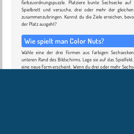
Farbzuordnungspuzzle. Platziere bunte Sechsecke auf
Spielbrett und versuche, drei oder mehr der gleichen
zusammenzubringen. Kannst du die Ziele erreichen, bevo
der Platz ausgeht?
Wie spielt man Color Nuts?
Wähle eine der drei Formen aus farbigen Sechsecke
unteren Rand des Bildschirms. Lege sie auf das Spielfeld
eine neue Form erscheint. Wenn du drei oder mehr Sechs
der gleichen Farbe zusammenbringst, verschwinden sie
Spielfeld.
Über dem Spielbrett siehst du eine Tafel, die dir zeigt, w
Gegenstände du sammeln musst. Zum Beispiel eine besti
Anzahl von Sechsecken in einer beliebigen Farbe od
Sechsecke in einer bestimmten Farbe.
Lege weiterhin Formen auf das Spielfeld und versuche,