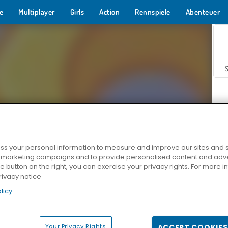
e
Multiplayer
Girls
Action
Rennspiele
Abenteuer
s your personal information to measure and improve our sites and s
r marketing campaigns and to provide personalised content and adver
Z
he button on the right, you can exercise your privacy rights. For more 
rivacy notice
licy
Your Privacy Rights
ACCEPT COOKIES