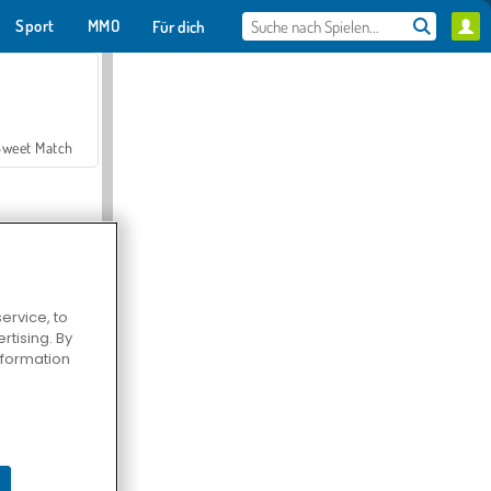
Sport
MMO
Für dich
Sweet Match
ervice, to
tising. By
en Solitaire
information