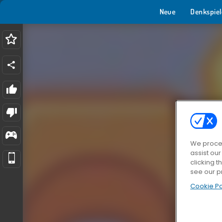
Neue
Denkspiel
We proces
assist ou
clicking t
see our p
Cookie Po