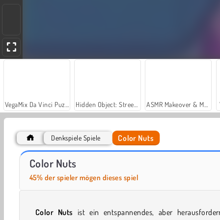
VegaMix Da Vinci Puzzles
Hidden Object: Street of Secrets
ASMR Makeover & Makeup Studio
Color Nuts
Denkspiele Spiele
Car Parking City Duel
Grand Mahjong Connect
Color Nuts
45% der spieler mögen dieses spiel
Color Nuts
ist ein entspannendes, aber herausforder