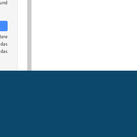
 und
tere
 das
as
, um