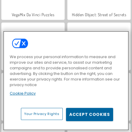
VegaMix Da Vinci Puzzles
Hidden Object: Street of Secrets
We process your personal information to measure and
improve our sites and service, to assist our marketing
World War 2 Shooter
Car Parking City Duel
campaigns and to provide personalised content and
advertising. By clicking the button on the right, you can
exercise your privacy rights. For more information see our
privacy notice
Cookie Policy
Your Privacy Rights
ACCEPT COOKIES
Casino World
Royal Story