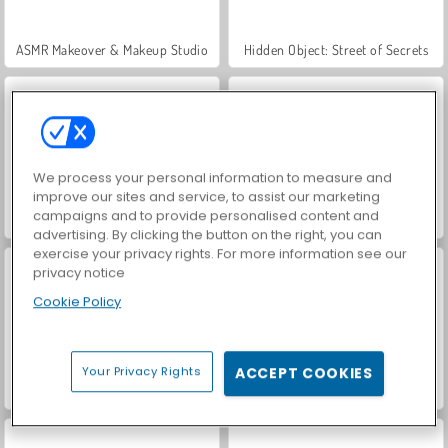
ASMR Makeover & Makeup Studio
Hidden Object: Street of Secrets
We process your personal information to measure and
improve our sites and service, to assist our marketing
campaigns and to provide personalised content and
Car Parking City Duel
VegaMix Da Vinci Puzzles
advertising. By clicking the button on the right, you can
exercise your privacy rights. For more information see our
privacy notice
Cookie Policy
Your Privacy Rights
ACCEPT COOKIES
Let's Fish!
World War 2 Shooter