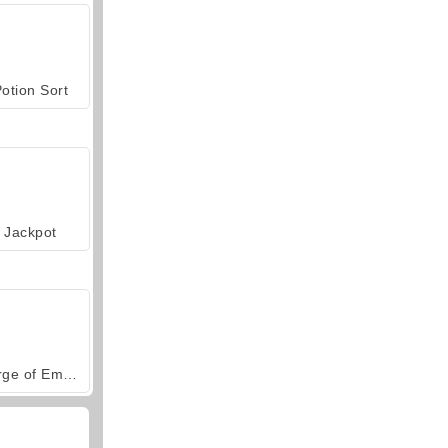
otion Sort
Jackpot
Forge of Empires