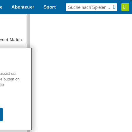
e
Abenteuer
Sport
MMO
Für dich
weet Match
assist our
he button on
en Solitaire
ice
armerama