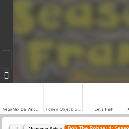
VegaMix Da Vinci Puzzles
Hidden Object: Street of Secrets
Let's Fish!
Bob The Robber 4: Seaso
Abenteuer Spiele