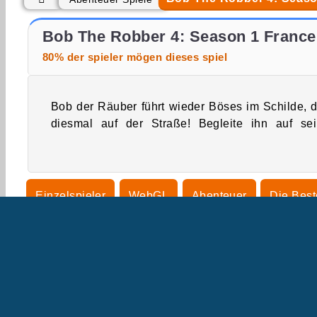
Money Mover Maker
Bob The Robber 3
Bob The Robber 4: Season 1 France
80% der spieler mögen dieses spiel
Bob der Räuber führt wieder Böses im Schilde, 
Aufträgen in Paris. Wie viel kannst du in di
diesmal auf der Straße! Begleite ihn auf se
Einzelspieler
WebGL
Abenteuer
Die Bes
Plattformspiele
Beliebte