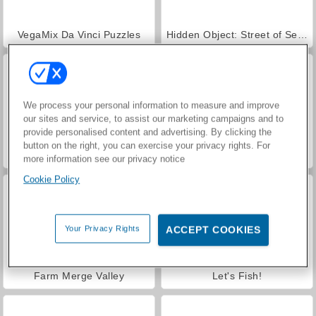
VegaMix Da Vinci Puzzles
Hidden Object: Street of Secrets
We process your personal information to measure and improve
our sites and service, to assist our marketing campaigns and to
provide personalised content and advertising. By clicking the
button on the right, you can exercise your privacy rights. For
ASMR Makeover & Makeup Studio
World War 2 Shooter
more information see our privacy notice
Cookie Policy
Your Privacy Rights
ACCEPT COOKIES
Farm Merge Valley
Let's Fish!