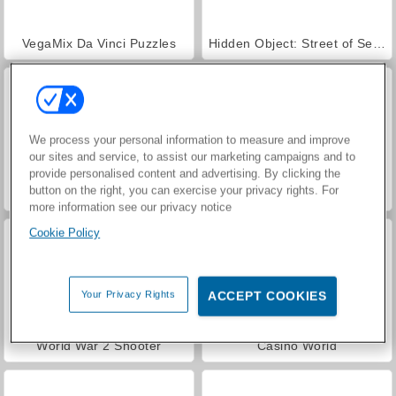
VegaMix Da Vinci Puzzles
Hidden Object: Street of Secrets
We process your personal information to measure and improve
our sites and service, to assist our marketing campaigns and to
provide personalised content and advertising. By clicking the
button on the right, you can exercise your privacy rights. For
Farm Merge Valley
ASMR Makeover & Makeup Studio
more information see our privacy notice
Cookie Policy
Your Privacy Rights
ACCEPT COOKIES
World War 2 Shooter
Casino World