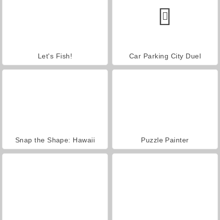
Let's Fish!
Car Parking City Duel
Snap the Shape: Hawaii
Puzzle Painter