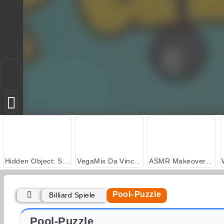
Hidden Object: Street of Secrets
VegaMix Da Vinci Puzzles
ASMR Makeover & Makeup Studio
Pool-Puzzle
Billiard Spiele
Pool: 8 Ball Billiards Snooker
8-Ball-Billardstars
Pool-Puzzle