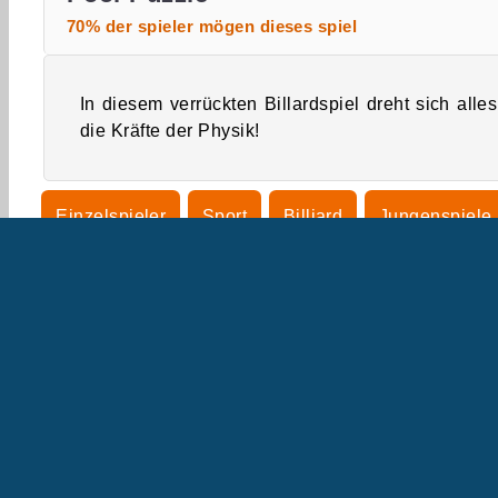
70% der spieler mögen dieses spiel
In diesem verrückten Billardspiel dreht sich alle
die Kräfte der Physik!
Einzelspieler
Sport
Billiard
Jungenspiele
U
B
U