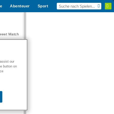
e
Abenteuer
Sport
MMO
Für dich
weet Match
assist our
he button on
en Solitaire
ice
armerama