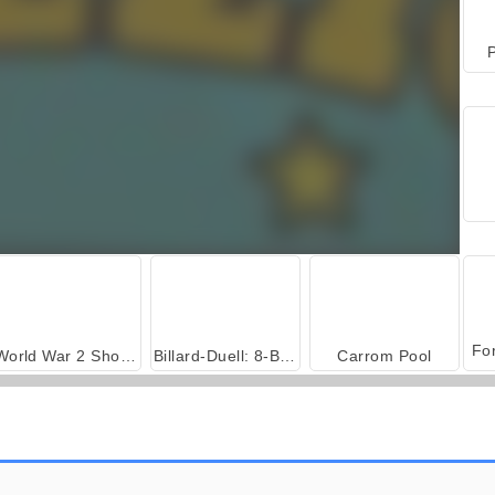
P
World War 2 Shooter
Billard-Duell: 8-Ball-Poolbillard
Carrom Pool
8 Ball Pool
Pool 8 Ball Mania