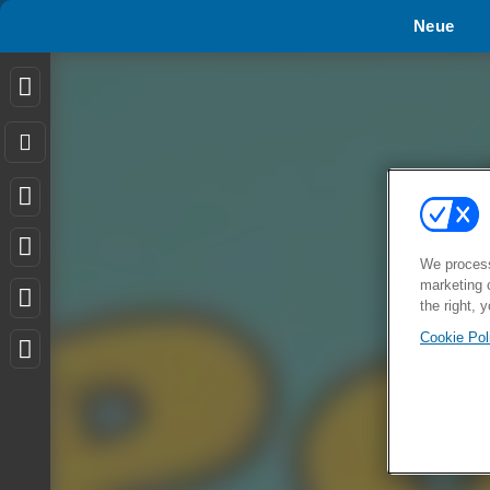
Neue
We process
marketing 
the right, 
Cookie Pol