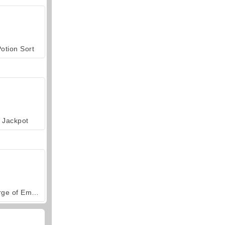
otion Sort
Jackpot
Forge of Empires