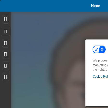
Neue
We process
marketing 
the right, 
Cookie Pol