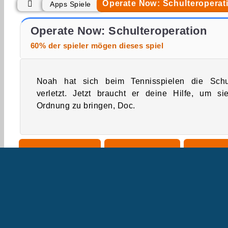
Operate Now: Schulteroperat
Apps Spiele
Let's Fish!
Operate Now: Knieoperation
Operate Now: Schulteroperation
60% der spieler mögen dieses spiel
Noah hat sich beim Tennisspielen die Schu
verletzt. Jetzt braucht er deine Hilfe, um si
Ordnung zu bringen, Doc.
Simulationsspiele
Geschicklichkeit
Chirurgie
Handy
Beliebte
Jetzt probieren!