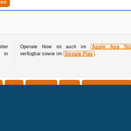
ion
Operate Now: Nasenoperation
Operate Now: Ear Surgery
lter
Operate Now ist auch im
Apple App Sto
e in
verfügbar sowie im
Google Play
.
Apps
Arzt Spiele
Gratis
Krankenhausspiele