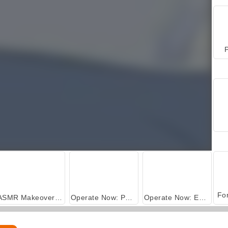
P
ASMR Makeover & Makeup Studio
Operate Now: Pericardium Surgery
Operate Now: Eardrum Surgery