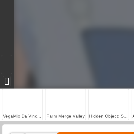
VegaMix Da Vinci Puzzles
Farm Merge Valley
Hidden Object: Street of Secrets