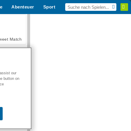
e
Abenteuer
Sport
MMO
Für dich
weet Match
assist our
he button on
en Solitaire
ice
armerama