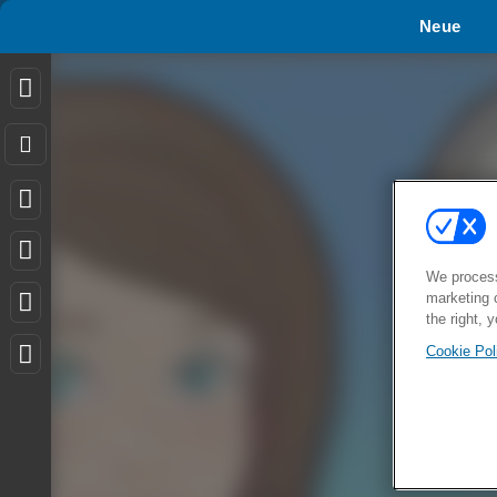
Neue
We process
marketing 
the right, 
Cookie Pol