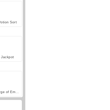
otion Sort
Jackpot
Forge of Empires