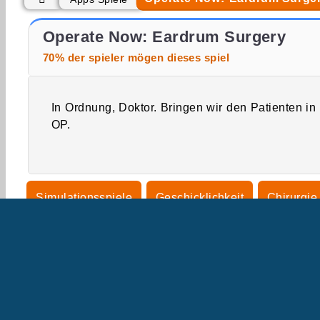
Make Your Own Cosmetic Brand
Gyros: Saras Kochunterricht
Operate Now: Eardrum Surgery
70% der spieler mögen dieses spiel
In Ordnung, Doktor. Bringen wir den Patienten in
OP.
Simulationsspiele
Geschicklichkeit
Chirurgie
Krankenhausspiele
Handy
Point & Click