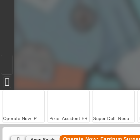
Operate Now: Pericardium Surgery
Pixie: Accident ER
Super Doll: Resurrection Emergency
Operate Now: Eardrum Surge
Apps Spiele