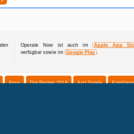
Dotted Girl: Coloring Book
My Manga Avatar
 den
Operate Now ist auch im
Apple App Sto
verfügbar sowie im
Google Play
.
Apps
Die Besten 2018
Arzt Spiele
Familiens
Beliebte