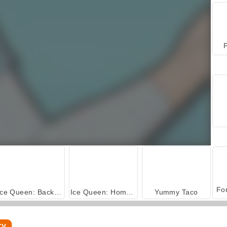
P
Ice Queen: Back Treatment
Ice Queen: Home Recovery
Yummy Taco
ry