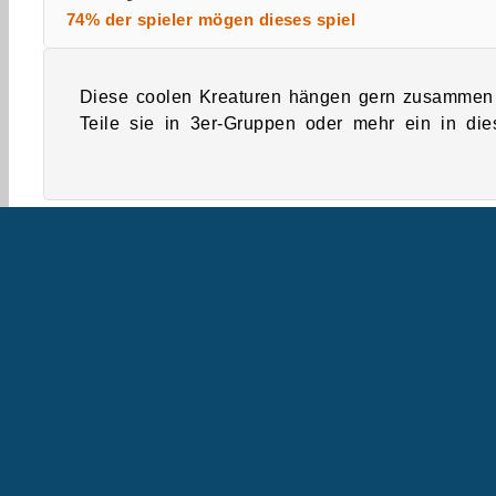
74% der spieler mögen dieses spiel
Diese coolen Kreaturen hängen gern zusammen
furchterregenden und absolut unterhaltsa
Teile sie in 3er-Gruppen oder mehr ein in di
Familienspiele
Highscore-Spiele
Match 3
U
B
U