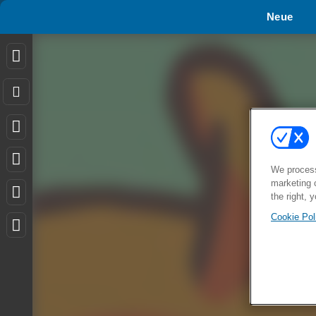
Neue
We process
marketing 
the right, 
Cookie Pol