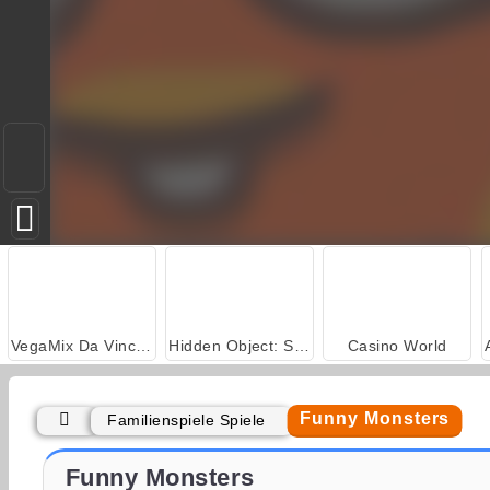
VegaMix Da Vinci Puzzles
Hidden Object: Street of Secrets
Casino World
Funny Monsters
Familienspiele Spiele
Royal Story
Let's Fish!
Funny Monsters