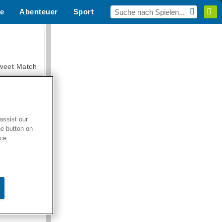
e
Abenteuer
Sport
MMO
Für dich
weet Match
assist our
he button on
en Solitaire
ice
armerama