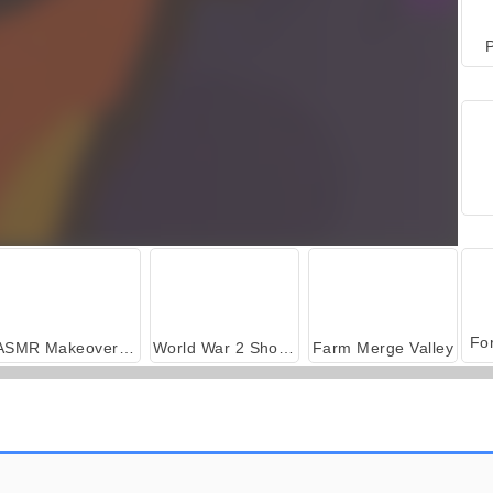
P
ASMR Makeover & Makeup Studio
World War 2 Shooter
Farm Merge Valley
Car Parking City Duel
Evolution