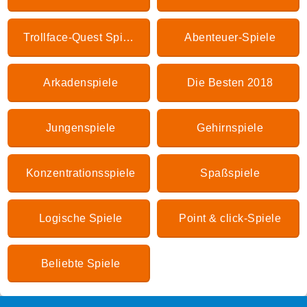
Trollface-Quest Spiele
Abenteuer-Spiele
Arkadenspiele
Die Besten 2018
Jungenspiele
Gehirnspiele
Konzentrationsspiele
Spaßspiele
Logische Spiele
Point & click-Spiele
Beliebte Spiele