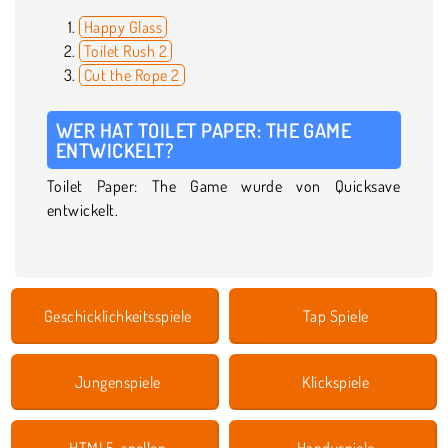
Happy Glass
Toilet Rush 2
Cut the Rope 2
WER HAT TOILET PAPER: THE GAME
ENTWICKELT?
Toilet Paper: The Game wurde von Quicksave
entwickelt.
Geschicklichkeitsspiele
Tap Spiele
Jungenspiele
Klickspiele
HTML5-spellen
Handyspiele